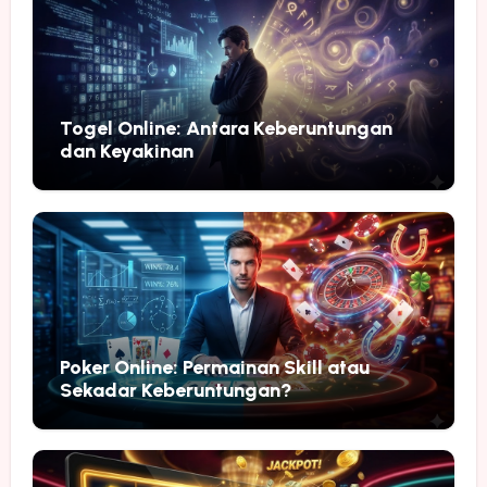
Togel Online: Antara Keberuntungan
dan Keyakinan
Poker Online: Permainan Skill atau
Sekadar Keberuntungan?