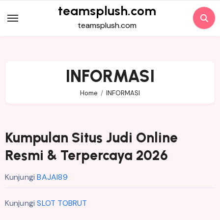
Skip
teamsplush.com
to
teamsplush.com
content
INFORMASI
Home
INFORMASI
Kumpulan Situs Judi Online
Resmi & Terpercaya 2026
Kunjungi
BAJAI89
Kunjungi
SLOT TOBRUT