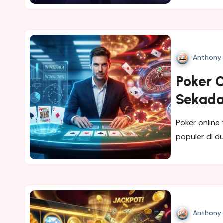
Anthony 
Poker O
Sekada
Poker online
populer di du
Anthony 