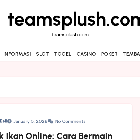
teamsplush.co
teamsplush.com
INFORMASI
SLOT
TOGEL
CASINO
POKER
TEMBA
Bell
January 5, 2026
No Comments
 Ikan Online: Cara Bermain