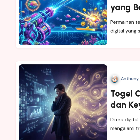
yang B
Permainan te
digital yang
Anthony 
Togel 
dan Ke
Di era digit
mengalami tr