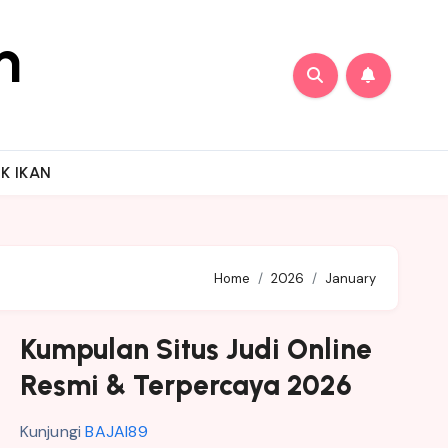
m
K IKAN
Home
2026
January
Kumpulan Situs Judi Online
Resmi & Terpercaya 2026
Kunjungi
BAJAI89