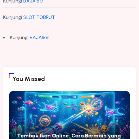
Kunjungi
BAJAI89
Kunjungi
SLOT TOBRUT
Kunjungi
BAJAI89
You Missed
Tembak Ikan Online: Cara Bermain yang