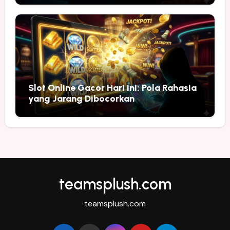
Slot Online Gacor Hari Ini: Pola Rahasia
yang Jarang Dibocorkan
teamsplush.com
teamsplush.com