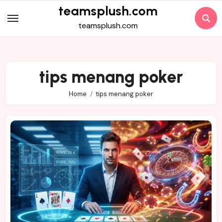
Skip
teamsplush.com
to
teamsplush.com
content
tips menang poker
Home
tips menang poker