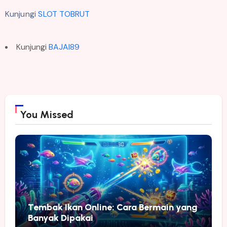
Kunjungi
SLOT TOBRUT
Kunjungi
BAJAI89
You Missed
Tembak Ikan Online: Cara Bermain yang
Banyak Dipakai